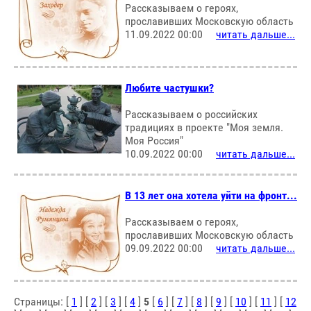
Рассказываем о героях,
прославивших Московскую область
11.09.2022 00:00
читать дальше...
Любите частушки?
Рассказываем о российских
традициях в проекте "Моя земля.
Моя Россия"
10.09.2022 00:00
читать дальше...
В 13 лет она хотела уйти на фронт...
Рассказываем о героях,
прославивших Московскую область
09.09.2022 00:00
читать дальше...
Страницы: [
1
] [
2
] [
3
] [
4
]
5
[
6
] [
7
] [
8
] [
9
] [
10
] [
11
] [
12